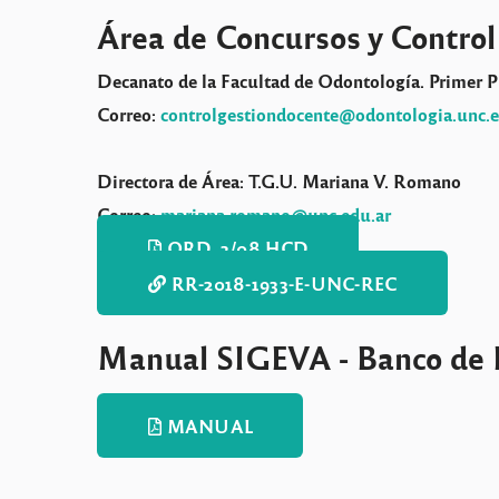
Área de Concursos y Control
Decanato de la Facultad de Odontología. Primer Pi
Correo:
controlgestiondocente@odontologia.unc.e
Directora de Área: T.G.U. Mariana V. Romano
Correo:
mariana.romano@unc.edu.ar
ORD. 3/08 HCD
RR-2018-1933-E-UNC-REC
Manual SIGEVA - Banco de 
MANUAL