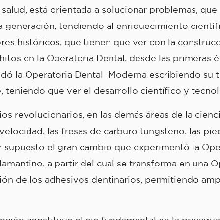
salud, está orientada a solucionar problemas, que 
ma generación, tendiendo al enriquecimiento cientí
es históricos, que tienen que ver con la construcci
itos en la Operatoria Dental, desde las primeras
dó la Operatoria Dental Moderna escribiendo su t
 teniendo que ver el desarrollo científico y tecno
s revolucionarios, en las demás áreas de la cienci
velocidad, las fresas de carburo tungsteno, las pie
or supuesto el gran cambio que experimentó la Ope
damantino, a partir del cual se transforma en una 
ición de los adhesivos dentinarios, permitiendo ampl
nción constituye el eje fundamental en la preserva