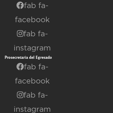
fab fa-
facebook
fab fa-
instagram
Prosecretaria del Egresado
fab fa-
facebook
fab fa-
instagram